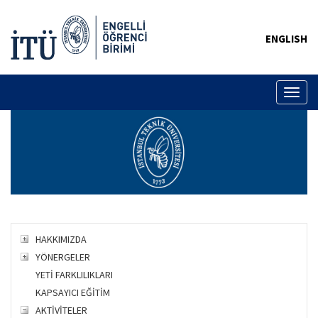
ENGLISH
Toggl
naviga
HAKKIMIZDA
YÖNERGELER
YETİ FARKLILIKLARI
KAPSAYICI EĞİTİM
AKTİVİTELER