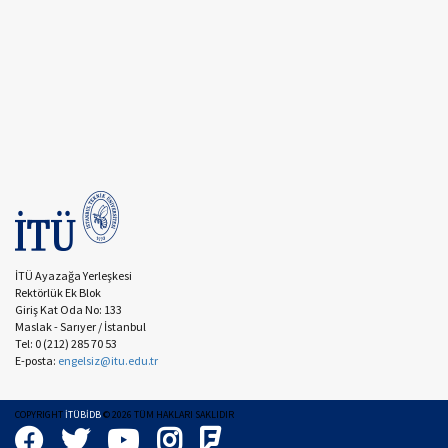
İTÜ Ayazağa Yerleşkesi
Rektörlük Ek Blok
Giriş Kat Oda No: 133
Maslak - Sarıyer / İstanbul
Tel: 0 (212) 285 70 53
E-posta:
engelsiz@itu.edu.tr
COPYRIGHT
İTÜBİDB
©
2026
TÜM HAKLARI SAKLIDIR