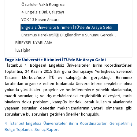
Özürlüler Vakfı Kongresi
4. Engelsiz Üni. Çalıştayı
YÖK 13 Kasım Ankara
Engelsiz Üniversite Birimleri İTÜ’de Bir Araya Geldi
Erasmus Hareketliliği Bilgilendirme Sunumu Gerçekleştirildi
BİREYSEL UYARLAMA
İLETİŞİM
Engelsiz Üniversite Birimleri İTÜ’de Bir Araya Geldi
İstanbul 4. Bölgesel Engelsiz Üniversiteler Birim Koordinatörleri
Toplantısı, 24 Kasım 2015 Salı günü Gümüşsuyu Yerleşkesi, Evrensel
Tasarım Merkezi’nde İTÜ ev sahipliğinde gerçekleşti. Birimimiz
tarafından organize edilen toplantıda Üniversitelerin erişilebilir olma
yolunda yürüttükleri projeler ve hedeflenenlere yönelik planlamalar,
maddi sorunlar, iç ve dış mekânlardaki erişilebilirlik düzeyleri, tarihi
binaların doku problemi, kampüs içindeki ortak kullanım alanlarında
yaşanan sorunlar, denetim mekanizmalarının yeterli olmaması gibi
sorunlar ve bu sorunlara getirilen öneriler konuşuldu.
4. İstanbul Engelsiz Üniversiteler Birim Koordinatörleri Genişletilmiş
Bölge Toplantısı Sonuç Raporu